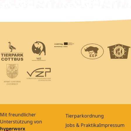
Mit freundlicher
Tierparkordnung
Unterstützung von
Jobs & Praktika
Impressum
hyperworx