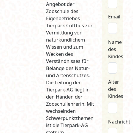
Angebot der
Zooschule des
Email
Eigenbetriebes
Tierpark Cottbus zur
Vermittlung von
naturkundlichem
Name
Wissen und zum
des
Wecken des
Kindes
Verständnisses für
Belange des Natur-
und Artenschutzes.
Alter
Die Leitung der
des
Tierpark-AG liegt in
Kindes
den Händen der
Zooschullehrerin. Mit
wechselnden
Schwerpunktthemen
Nachricht
ist die Tierpark-AG
stets im