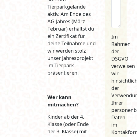
Tierparkgelände
aktiv. Am Ende des
AG-Jahres (März–
Februar) erhältst du
ein Zertifikat für
Im
deine Teilnahme und
Rahmen
wir werden stolz
der
unser Jahresprojekt
DSGVO
im Tierpark
verweisen
präsentieren.
wir
hinsichtlic
der
Verwendu
Wer kann
Ihrer
mitmachen?
personenb
Kinder ab der 4.
Daten
Klasse (oder Ende
im
der 3. Klasse) mit
Kontakform