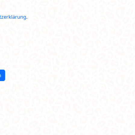
tzerklärung
.
n