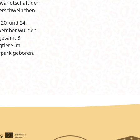
wandtschaft der
erschweinchen.
20. und 24.
vember wurden
gesamt 3
gtiere im
rpark geboren.