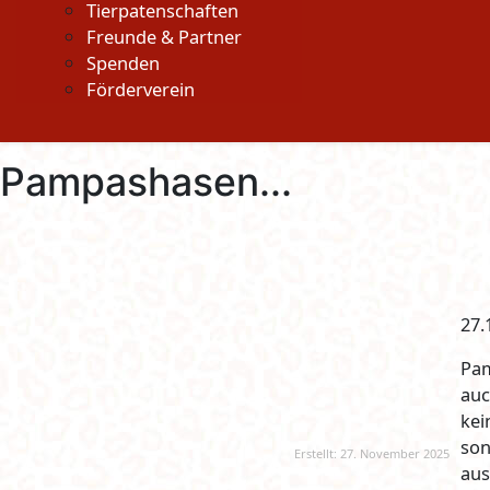
Tierpatenschaften
Freunde & Partner
Spenden
Förderverein
Pampashasen...
27.
Pam
auc
kei
son
Erstellt: 27. November 2025
aus