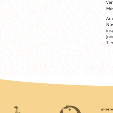
Ver
Me
Am 
No
ins
Jun
Tie