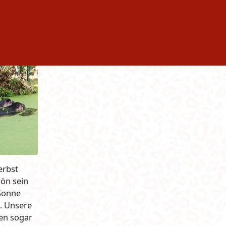
erbst
ön sein
 Sonne
. Unsere
len sogar