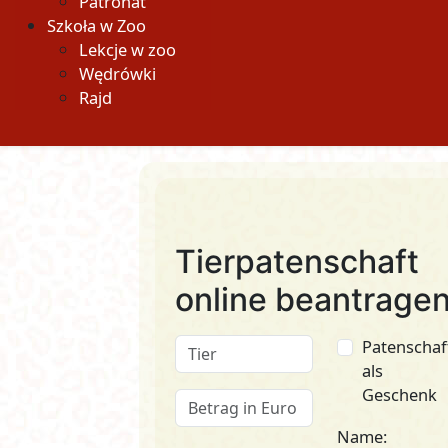
Patronat
Szkoła w Zoo
Lekcje w zoo
Wędrówki
Rajd
Tierpatenschaft
online beantrage
Patenschaf
als
Geschenk
Name: