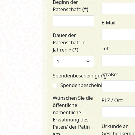
Beginn der
Patenschaft:
(*)
E-Mail:
Dauer der
Patenschaft in
Tel:
Jahren:*
(*)
Straße:
Spendenbescheinigung
Spendenbescheinigung
Wünschen Sie die
PLZ / Ort:
öffentliche
namentliche
Erwähnung des
Urkunde an
Paten/ der Patin
Geschenkemp
am