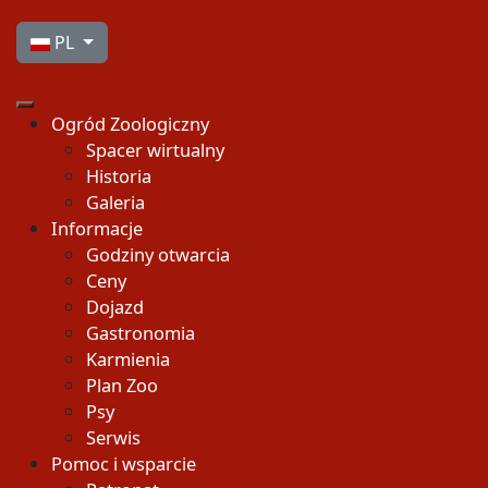
Wybierz swój język
PL
Ogród Zoologiczny
Spacer wirtualny
Historia
Galeria
Informacje
Godziny otwarcia
Ceny
Dojazd
Gastronomia
Karmienia
Plan Zoo
Psy
Serwis
Pomoc i wsparcie