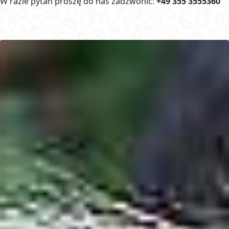
W razie pytań proszę do nas zadzwonić:
+49 355 3555360