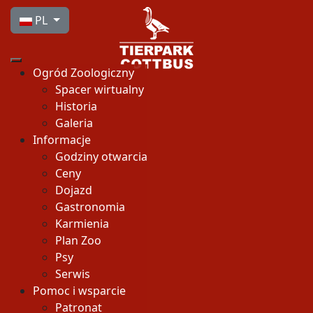
Wybierz swój język
PL
Ogród Zoologiczny
Spacer wirtualny
Historia
Galeria
Informacje
Godziny otwarcia
Ceny
Dojazd
Gastronomia
Karmienia
Plan Zoo
Psy
Serwis
Pomoc i wsparcie
Patronat