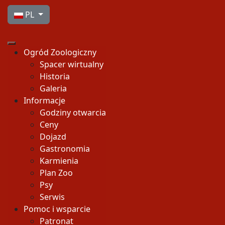
Wybierz swój język
PL
Ogród Zoologiczny
Spacer wirtualny
Historia
Galeria
Informacje
Godziny otwarcia
Ceny
Dojazd
Gastronomia
Karmienia
Plan Zoo
Psy
Serwis
Pomoc i wsparcie
Patronat