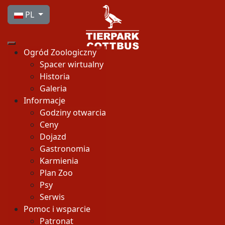
Wybierz swój język
PL
Ogród Zoologiczny
Spacer wirtualny
Historia
Galeria
Informacje
Godziny otwarcia
Ceny
Dojazd
Gastronomia
Karmienia
Plan Zoo
Psy
Serwis
Pomoc i wsparcie
Patronat