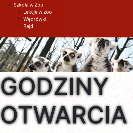
Szkoła w Zoo
Lekcje w zoo
Wędrówki
Rajd
GODZINY
OTWARCIA