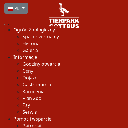
Wybierz swój język
PL
Ogród Zoologiczny
Spacer wirtualny
Historia
Galeria
Informacje
Godziny otwarcia
Ceny
Dojazd
Gastronomia
Karmienia
Plan Zoo
Psy
Serwis
Pomoc i wsparcie
Patronat