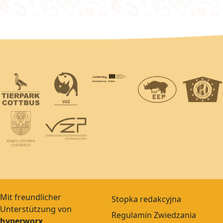
Mit freundlicher
Stopka redakcyjna
Unterstützung von
Regulamin Zwiedzania
hyperworx