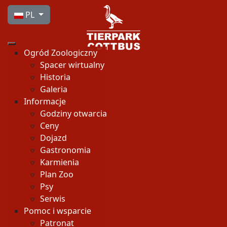
Wybierz swój język
PL
Ogród Zoologiczny
Spacer wirtualny
Historia
Galeria
Informacje
Godziny otwarcia
Ceny
Dojazd
Gastronomia
Karmienia
Plan Zoo
Psy
Serwis
Pomoc i wsparcie
Patronat