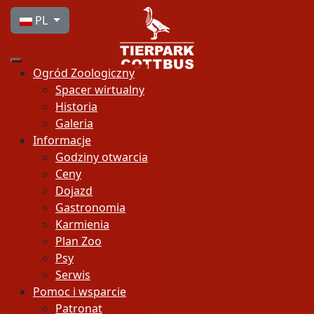
Wybierz swój język
PL
Ogród Zoologiczny
Spacer wirtualny
Historia
Galeria
Informacje
Godziny otwarcia
Ceny
Dojazd
Gastronomia
Karmienia
Plan Zoo
Psy
Serwis
Pomoc i wsparcie
Patronat