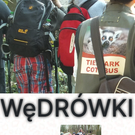
WęDRÓWKI