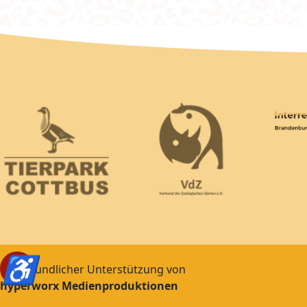
♿
Mit freundlicher Unterstützung von
hyperworx Medienproduktionen